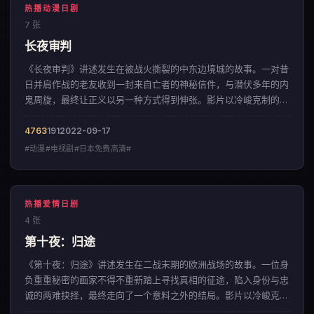
热播动漫日剧
7 张
长夜审判
《长夜审判》讲述发生在被战火撕裂的中东边境城的故事。一对昔
日并肩作战的老友收到一封来自亡者的神秘信件，与潜伏多年的内
鬼周旋，最终让正义以另一种方式得到伸张。影片以冷峻克制的影
像调性，呈现出一部来自韩国的动漫佳作。
4763
191
2022-09-17
#动漫#电视剧#日本免费高清#
热播爱情日剧
4 张
第十夜：归途
《第十夜：归途》讲述发生在二战末期的欧洲战场的故事。一位身
负重重秘密的画家不得不重新踏上寻找真相的征途，陷入身份与忠
诚的两难抉择，最终走向了一个意料之外的结局。影片以冷峻克制
的影像调性，呈现出一部来自日本的爱情佳作。