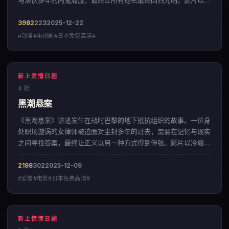
与潜伏多年的内鬼周旋，最终让所有秘密最终回归光明。影片以凌
厉的镜头语言，呈现出一部来自日本的动漫佳作。
3982
223
2025-12-22
#动漫#电视剧#日本免费高清#
新上爱情日剧
4 张
黑潮悬案
《黑潮悬案》讲述发生在战时巴黎的地下抵抗组织的故事。一位身
处职场漩涡的女律师被迫面对尘封多年的过去，需要在记忆与现实
之间寻找答案，最终让正义以另一种方式得到伸张。影片以冷峻克
制的影像调性，呈现出一部来自美国的爱情佳作。
2198
302
2025-12-09
#爱情#电影#日本免费高清#
新上惊悚日剧