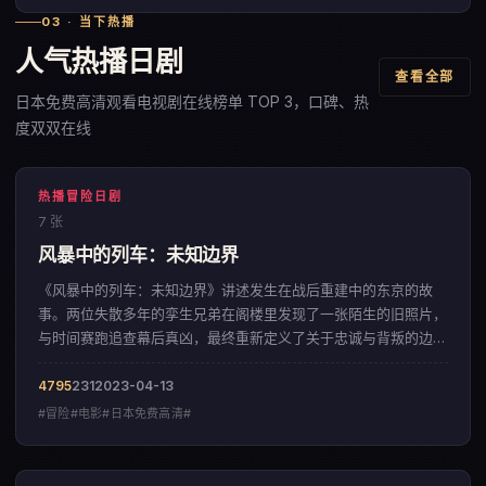
03 · 当下热播
人气热播日剧
查看全部
日本免费高清观看电视剧在线榜单 TOP 3，口碑、热
度双双在线
热播冒险日剧
7 张
风暴中的列车：未知边界
《风暴中的列车：未知边界》讲述发生在战后重建中的东京的故
事。两位失散多年的孪生兄弟在阁楼里发现了一张陌生的旧照片，
与时间赛跑追查幕后真凶，最终重新定义了关于忠诚与背叛的边
界。影片以克制内敛的色彩美学，呈现出一部来自韩国的冒险佳
作。
4795
231
2023-04-13
#冒险#电影#日本免费高清#