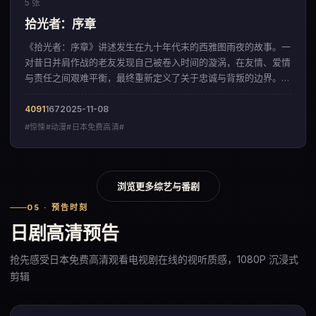
5 张
拾光者：序章
《拾光者：序章》讲述发生在九十年代末的西雅图雨夜的故事。一
对昔日并肩作战的老友发现自己被卷入时间的漩涡，在友情、爱情
与责任之间艰难平衡，最终重新定义了关于忠诚与背叛的边界。影
片以极具张力的叙事节奏，呈现出一部来自美国的惊悚佳作。
4091
167
2025-11-08
#惊悚#动漫#日本免费高清#
浏览更多综艺与番剧
05 · 预告时刻
日剧高清预告
抢先感受日本免费高清观看电视剧在线的视听质感，1080P 沉浸式
剪辑